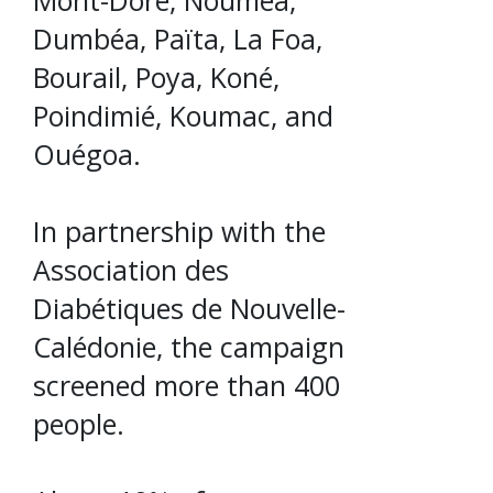
Mont-Dore, Nouméa,
Dumbéa, Païta, La Foa,
Bourail, Poya, Koné,
Poindimié, Koumac, and
Ouégoa.
In partnership with the
Association des
Diabétiques de Nouvelle-
Calédonie, the campaign
screened more than 400
people.