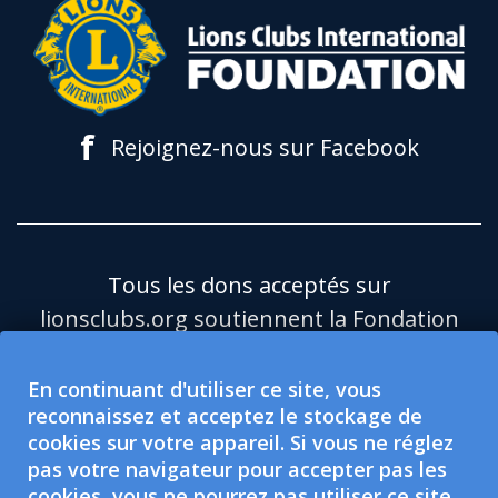
f
Rejoignez-nous sur Facebook
Tous les dons acceptés sur
lionsclubs.org soutiennent la Fondation
du Lions Clubs International (LCIF), qui
est une organisation caritative publique
En continuant d'utiliser ce site, vous
reconnaissez et acceptez le stockage de
501(c)(3) exonérée d'impôt.Le Lions
cookies sur votre appareil. Si vous ne réglez
Clubs International (LCI) est une
pas votre navigateur pour accepter pas les
organisation de protection sociale
cookies, vous ne pourrez pas utiliser ce site.