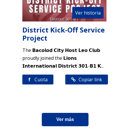
Ver historia
District Kick-Off Service
Project
The 𝗕𝗮𝗰𝗼𝗹𝗼𝗱 𝗖𝗶𝘁𝘆 𝗛𝗼𝘀𝘁 𝗟𝗲𝗼 𝗖𝗹𝘂𝗯
proudly joined the 𝗟𝗶𝗼𝗻𝘀
𝗜𝗻𝘁𝗲𝗿𝗻𝗮𝘁𝗶𝗼𝗻𝗮𝗹 𝗗𝗶𝘀𝘁𝗿𝗶𝗰𝘁 𝟯𝟬𝟭-𝗕𝟭 𝗞...
f
Cuota
Copiar link
Ver más