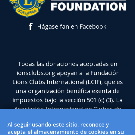
f
Hágase fan en Facebook
Todas las donaciones aceptadas en
lionsclubs.org apoyan a la Fundación
Lions Clubs International (LCIF), que es
una organización benéfica exenta de
impuestos bajo la sección 501 (c) (3). La
Asociación Internacional de Clubes de
Leones (LCI) es una organización de
Al seguir usando este sitio, reconoce y
ayuda social exenta de impuestos bajo la
acepta el almacenamiento de cookies en su