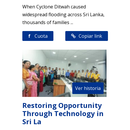
When Cyclone Ditwah caused
widespread flooding across Sri Lanka,
thousands of families ...
f
Cuota
Copiar link
Ver historia
Restoring Opportunity
Through Technology in
Sri La