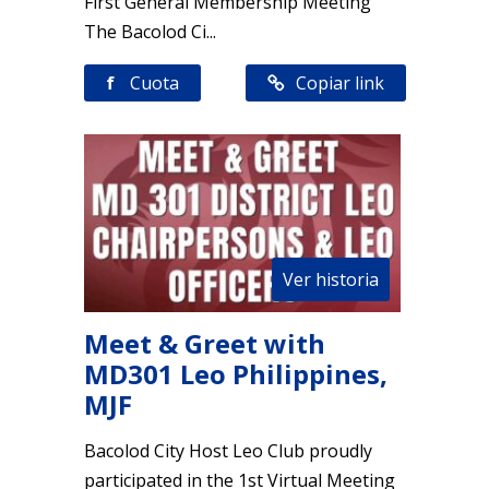
First General Membership Meeting
The Bacolod Ci...
f
Cuota
Copiar link
Ver historia
Meet & Greet with
MD301 Leo Philippines,
MJF
Bacolod City Host Leo Club proudly
participated in the 1st Virtual Meeting