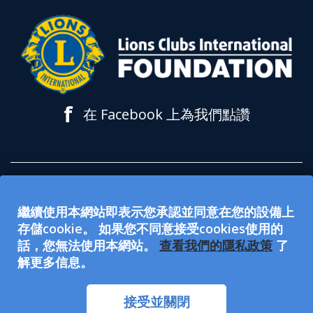
f
在 Facebook 上為我們點讚
所有在 lionsclubs.org 網站上接受的捐款都
繼續使用本網站即表示您承認並同意在您的設備上
用於支持獅子會國際基金會 (LCIF)。該基金
存儲cookie。 如果您不同意接受cookies使用的
會是 501(c)(3) 免稅公眾慈善組織。國際獅子
話，您無法使用本網站。
查看我們的隱私政策
了
解更多信息。
會（LCI）是501(c)(4) 免稅社會福利組織，
不符合資格接受或募集慈善捐款。LCI和
接受並關閉
LCIF是 EEO（公平就業機會）提供者