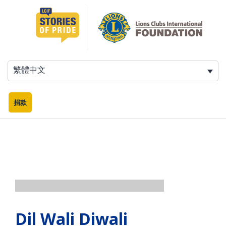
跳
至
主
要
內
容
繁體中文
捐款
Dil Wali Diwali