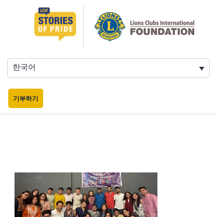
콘
텐
츠
로
바
로
한국어
가
기
기부하기