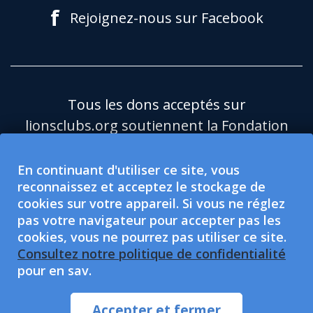
f
Rejoignez-nous sur Facebook
Tous les dons acceptés sur
lionsclubs.org soutiennent la Fondation
du Lions Clubs International (LCIF), qui
est une organisation caritative publique
En continuant d'utiliser ce site, vous
reconnaissez et acceptez le stockage de
501(c)(3) exonérée d'impôt.Le Lions
cookies sur votre appareil. Si vous ne réglez
Clubs International (LCI) est une
pas votre navigateur pour accepter pas les
organisation de protection sociale
cookies, vous ne pourrez pas utiliser ce site.
exonérée d'impôt de type 501(c)(4), non
Consultez notre politique de confidentialité
pour en sav.
habilitée à accepter ou solliciter des dons
caritatifs.Le LCI et la LCIF souscrivent au
Accepter et fermer