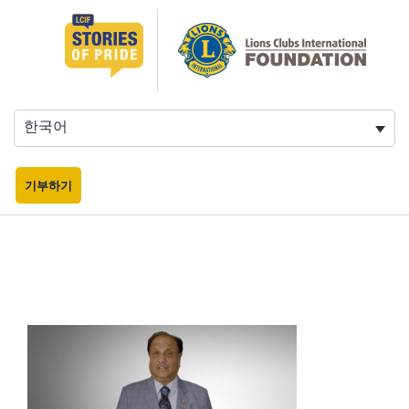
콘
텐
츠
로
바
로
한국어
가
기
기부하기