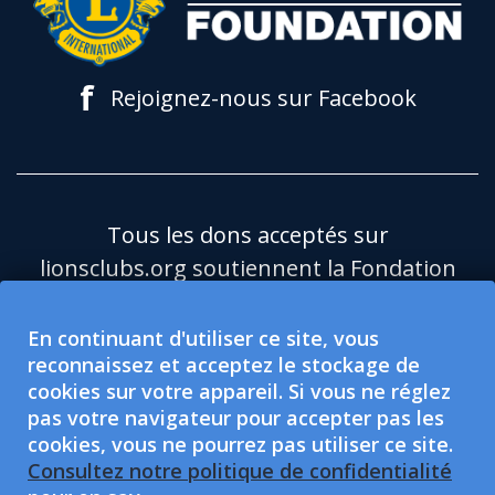
f
Rejoignez-nous sur Facebook
Tous les dons acceptés sur
lionsclubs.org soutiennent la Fondation
du Lions Clubs International (LCIF), qui
est une organisation caritative publique
En continuant d'utiliser ce site, vous
reconnaissez et acceptez le stockage de
501(c)(3) exonérée d'impôt.Le Lions
cookies sur votre appareil. Si vous ne réglez
Clubs International (LCI) est une
pas votre navigateur pour accepter pas les
organisation de protection sociale
cookies, vous ne pourrez pas utiliser ce site.
exonérée d'impôt de type 501(c)(4), non
Consultez notre politique de confidentialité