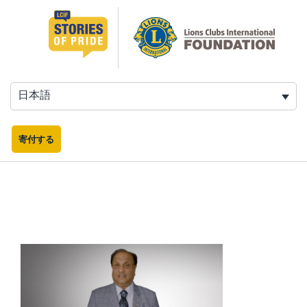
コ
ン
テ
ン
ツ
へ
日本語
ス
キ
ッ
寄付する
プ