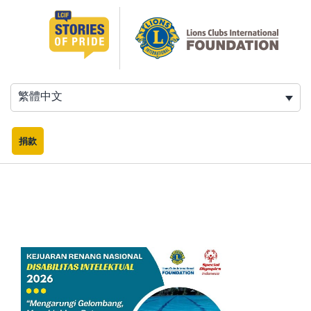
跳
至
主
要
內
容
繁體中文
捐款