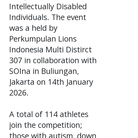
Intellectually Disabled
Individuals. The event
was a held by
Perkumpulan Lions
Indonesia Multi Distirct
307 in collaboration with
SOIna in Buliungan,
Jakarta on 14th January
2026.
A total of 114 athletes
join the competition;
those with autism, down