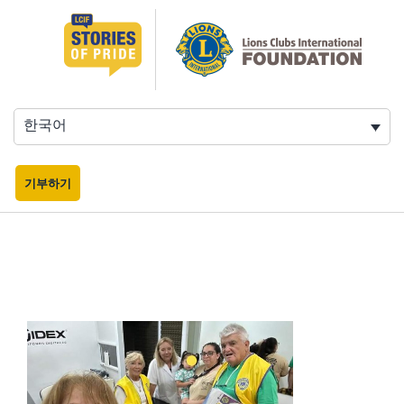
콘
텐
츠
로
바
로
한국어
가
기
기부하기