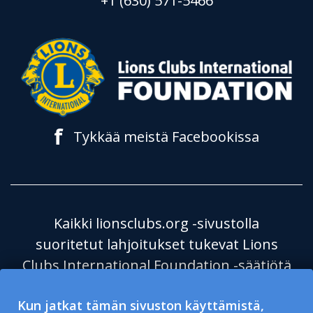
+1 (630) 571-5466
f
Tykkää meistä Facebookissa
Kaikki lionsclubs.org -sivustolla
suoritetut lahjoitukset tukevat Lions
Clubs International Foundation -säätiötä
(LCIF), joka on verovapaa julkinen
Kun jatkat tämän sivuston käyttämistä,
hyväntekeväisyysjärjestö 501(c)(3). Lions