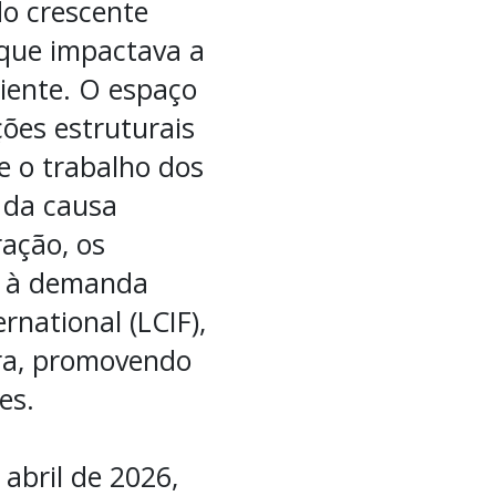
do crescente
 que impactava a
iente. O espaço
ções estruturais
e o trabalho dos
l da causa
ação, os
er à demanda
rnational (LCIF),
ura, promovendo
es.
abril de 2026,