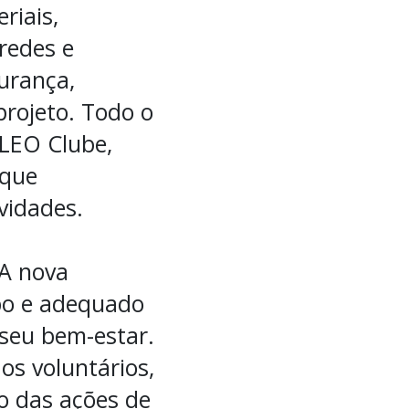
riais,
redes e
gurança,
projeto. Todo o
 LEO Clube,
 que
vidades.
 A nova
po e adequado
 seu bem-estar.
s voluntários,
o das ações de