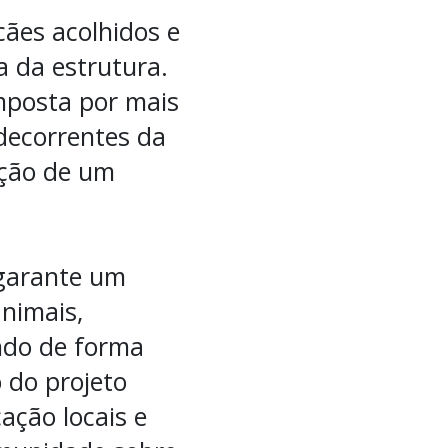
cães acolhidos e
 da estrutura.
mposta por mais
 decorrentes da
ção de um
 garante um
nimais,
ndo de forma
 do projeto
ação locais e