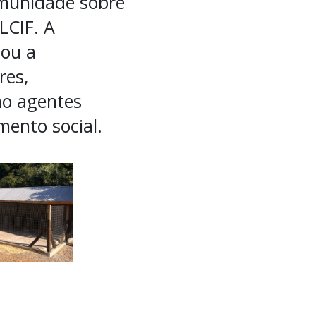
omunidade sobre
LCIF. A
çou a
res,
mo agentes
ento social.