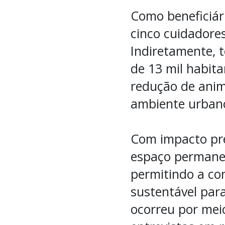
Como beneficiári
cinco cuidadore
Indiretamente, 
de 13 mil habita
redução de ani
ambiente urbano
Com impacto pre
espaço permanen
permitindo a co
sustentável par
ocorreu por meio