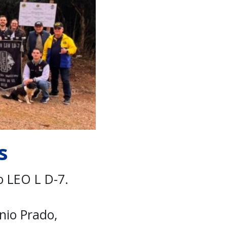
s
o LEO L D-7.
nio Prado,