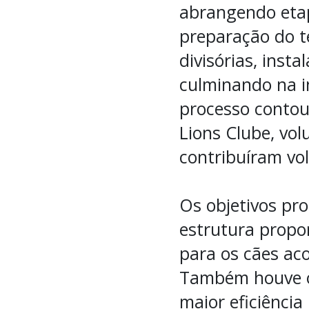
abrangendo etap
preparação do t
divisórias, inst
culminando na in
processo contou
Lions Clube, vol
contribuíram vol
Os objetivos pr
estrutura propo
para os cães ac
Também houve ot
maior eficiência