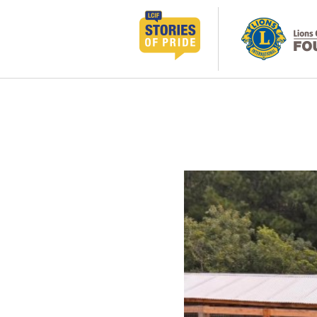
콘
텐
츠
로
바
로
가
기