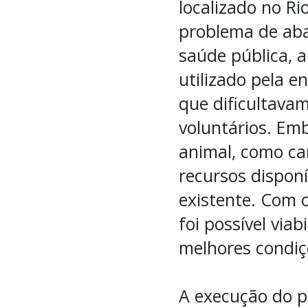
localizado no Ri
problema de aba
saúde pública, 
utilizado pela e
que dificultava
voluntários. Emb
animal, como ca
recursos dispon
existente. Com o
foi possível via
melhores condiç
A execução do pr