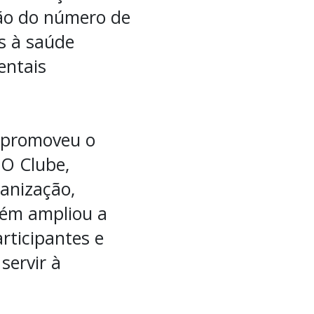
ção do número de
s à saúde
entais
a promoveu o
EO Clube,
anização,
bém ampliou a
rticipantes e
servir à