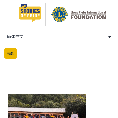
跳
至
内
容
简体中文
捐款