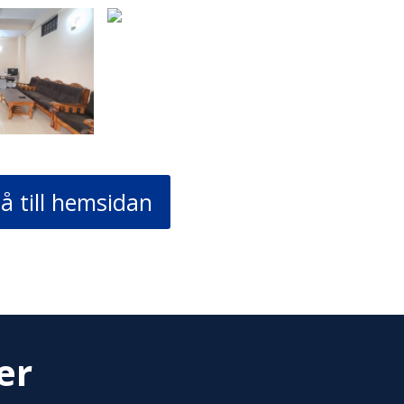
å till hemsidan
er