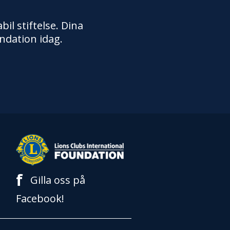
il stiftelse. Dina
ndation idag.
f
Gilla oss på
Facebook!