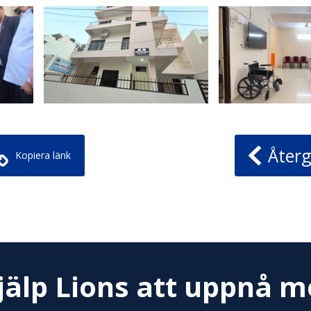
Återg
Kopiera länk
jälp Lions att uppnå m