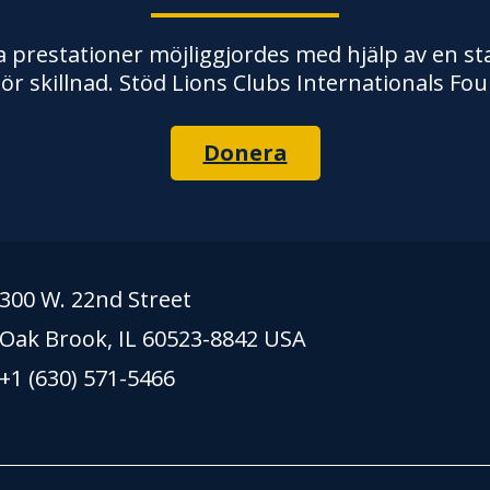
 prestationer möjliggjordes med hjälp av en stab
ör skillnad. Stöd Lions Clubs Internationals Fou
Donera
300 W. 22nd Street
Oak Brook, IL 60523-8842 USA
+1 (630) 571-5466