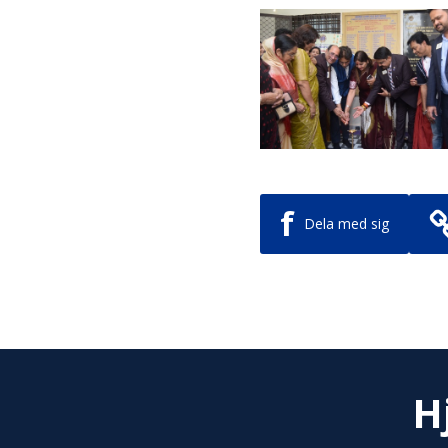
f
Dela med sig
H