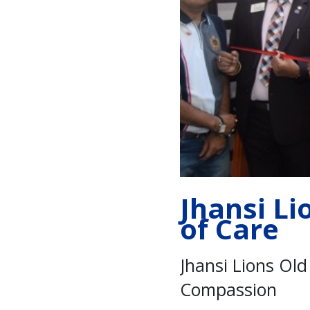
Jhansi L
of Care
Jhansi Lions Ol
Compassion