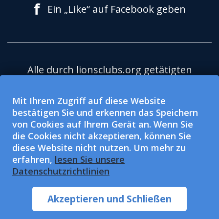
f
Ein „Like“ auf Facebook geben
Alle durch lionsclubs.org getätigten
Spenden kommen der Lions Clubs
International Foundation (LCIF) zugute,
Mit Ihrem Zugriff auf diese Website
bestätigen Sie und erkennen das Speichern
eine nach 501(c)(3) steuerbefreite,
von Cookies auf Ihrem Gerät an. Wenn Sie
gemeinnützige Organisation. Lions
die Cookies nicht akzeptieren, können Sie
Clubs International (LCI) ist eine nach
diese Website nicht nutzen. Um mehr zu
501(c)(4) steuerbefreite, gemeinnützige
erfahren,
lesen Sie unsere
Datenschutzrichtlinien
Organisation und darf keine Spenden
annehmen oder erbitten. LCI und LCIF
Akzeptieren und Schließen
bieten Chancengleichheit.