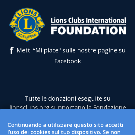
f
Metti “Mi piace" sulle nostre pagine su
Facebook
Tutte le donazioni eseguite su
lionsclubs.org supportano la Fondazione
Lions Clubs International (LCIF) che è
Continuando a utilizzare questo sito accetti
un'organizzazione pubblica no profit
l’uso dei cookies sul tuo dispositivo. Se non
501(c)(3) esentasse. Lions Clubs