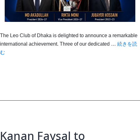
The Leo Club of Dhaka is delighted to announce a remarkable
international achievement. Three of our dedicated …
続きを読
Three
む
Dhaka
Club
Leos
Selected
for
IFY
2026
Kanan Faysal to