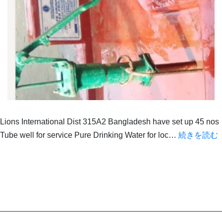
Lions International Dist 315A2 Bangladesh have set up 45 nos
P
Tube well for service Pure Drinking Water for loc…
続きを読む
D
W
s
f
D
A