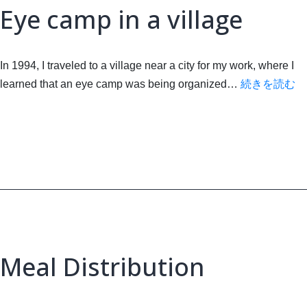
Eye camp in a village
In 1994, I traveled to a village near a city for my work, where I
E
learned that an eye camp was being organized…
続きを読む
c
in
a
vi
Meal Distribution