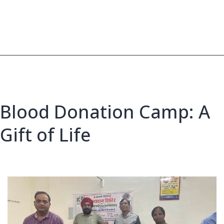
Old
Age
Hom
A
Ne
Ho
of
Car
Blood Donation Camp: A
Gift of Life