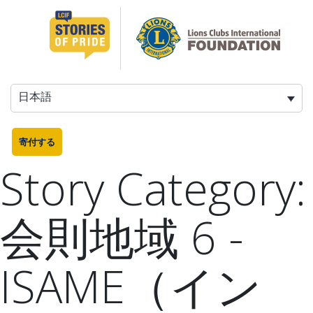
コ
ン
テ
ン
ツ
へ
日本語
ス
キ
ッ
寄付する
プ
Story Category:
会則地域 6 -
ISAME（イン