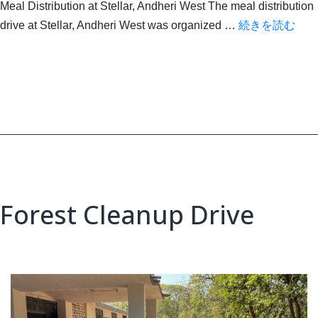
Meal Distribution at Stellar, Andheri West The meal distribution
Mea
drive at Stellar, Andheri West was organized …
続きを読む
Dist
Forest Cleanup Drive