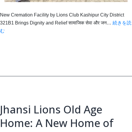
New Cremation Facility by Lions Club Kashipur City District
321B1 Brings Dignity and Relief सामाजिक सेवा और जन…
続きを読
New
む
Cremation
Facility
by
Lions
Club
Kashipur
City
Jhansi Lions Old Age
Home: A New Home of