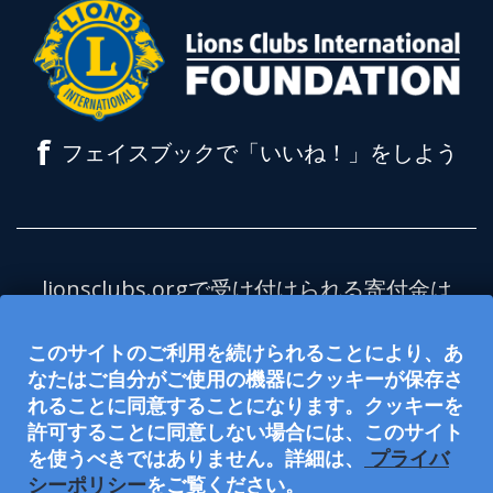
f
フェイスブックで「いいね！」をしよう
lionsclubs.orgで受け付けられる寄付金は
全額、ライオンズクラブ国際財団（LCIF）
このサイトのご利用を続けられることにより、あ
を支援します。LCIFは米国の内国歳入法
なたはご自分がご使用の機器にクッキーが保存さ
501(c)(3)項に定める非課税の慈善団体で
れることに同意することになります。クッキーを
す。ライオンズクラブ国際協会（LCI）
許可することに同意しない場合には、このサイト
は、501(c)(4) 項に定める非課税の社会福祉
を使うべきではありません。詳細は、
プライバ
シーポリシー
をご覧ください。
団体であり、慈善寄付を受け付けたり、寄