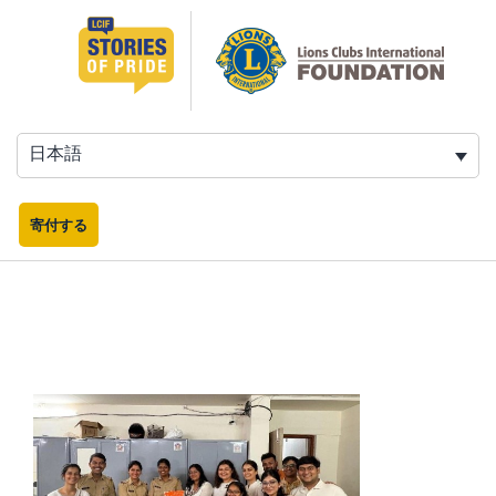
コ
ン
テ
ン
ツ
へ
日本語
ス
キ
ッ
寄付する
プ