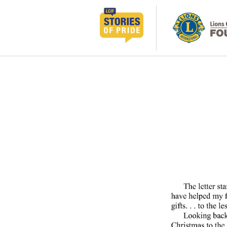
跳
至
主
要
內
容