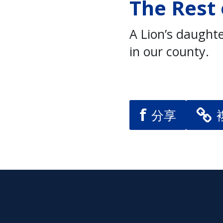
The Rest 
A Lion’s daughte
in our county.
f
分享