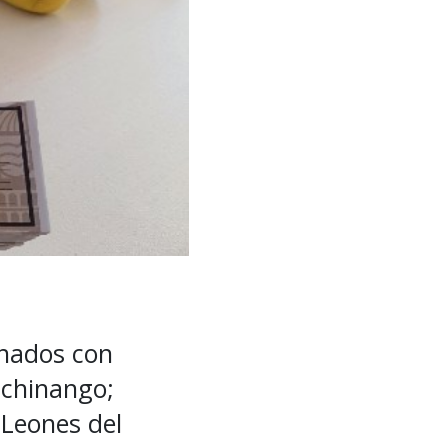
rnados con
uchinango;
 Leones del