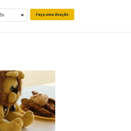
ês
Faça uma doação