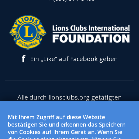
f
Ein „Like“ auf Facebook geben
Alle durch lionsclubs.org getätigten
Spenden kommen der Lions Clubs
International Foundation (LCIF) zugute,
Mit Ihrem Zugriff auf diese Website
bestätigen Sie und erkennen das Speichern
eine nach 501(c)(3) steuerbefreite,
von Cookies auf Ihrem Gerät an. Wenn Sie
gemeinnützige Organisation. Lions