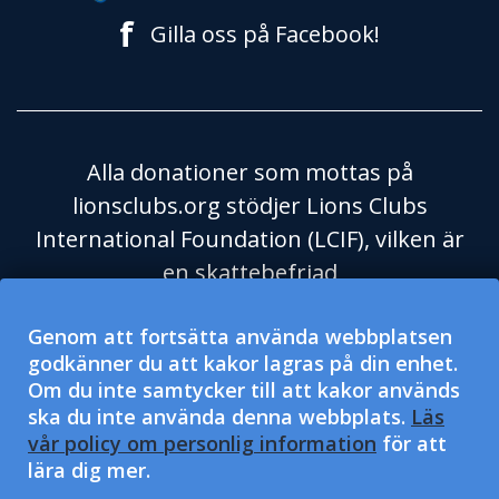
f
Gilla oss på Facebook!
Alla donationer som mottas på
lionsclubs.org stödjer Lions Clubs
International Foundation (LCIF), vilken är
en skattebefriad
välgörenhetsorganisation enligt
Genom att fortsätta använda webbplatsen
Skatteverket i USA och dess regel 501(c)
godkänner du att kakor lagras på din enhet.
(3). Lions Clubs International (LCI) är en
Om du inte samtycker till att kakor används
skattebefriad social hjälporganisation
ska du inte använda denna webbplats.
Läs
enligt Skatteverket i USA och dess regel
vår policy om personlig information
för att
lära dig mer.
501(c)(4) och får inte mottaga eller