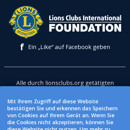
f
Ein „Like“ auf Facebook geben
Alle durch lionsclubs.org getätigten
Spenden kommen der Lions Clubs
International Foundation (LCIF) zugute,
Mit Ihrem Zugriff auf diese Website
bestätigen Sie und erkennen das Speichern
eine nach 501(c)(3) steuerbefreite,
von Cookies auf Ihrem Gerät an. Wenn Sie
gemeinnützige Organisation. Lions
die Cookies nicht akzeptieren, können Sie
Clubs International (LCI) ist eine nach
diese Website nicht nutzen. Um mehr zu