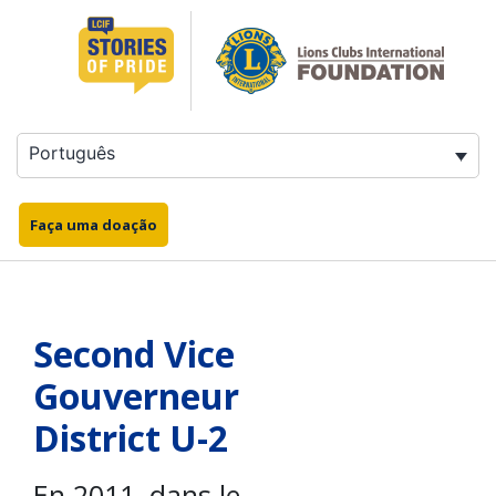
Saltar
para
o
conteúdo
Português
Faça uma doação
Second Vice
Gouverneur
District U-2
En 2011, dans le