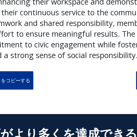
enhancing their workspace and demonst
r their continuous service to the comm
mwork and shared responsibility, memb
fort to ensure meaningful results. The 
tment to civic engagement while fosteri
 a strong sense of social responsibility
クをコピーする
がより多くを達成でき