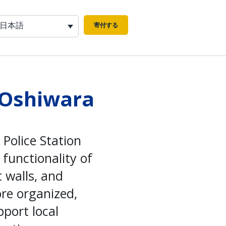
日本語
寄付する
 Oshiwara
Police Station
functionality of
 walls, and
ore organized,
port local