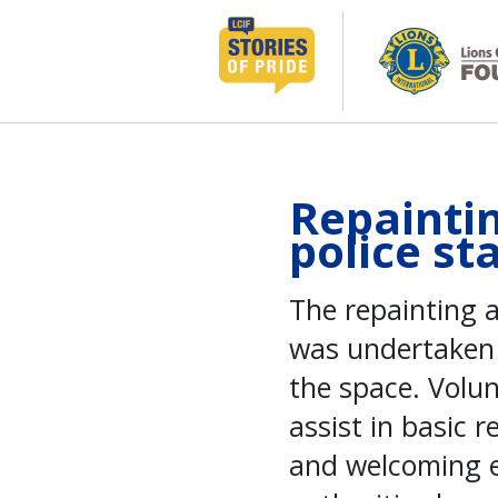
コ
ン
テ
ン
ツ
へ
ス
キ
Repainti
ッ
police st
プ
The repainting a
was undertaken 
the space. Volun
assist in basic 
and welcoming en