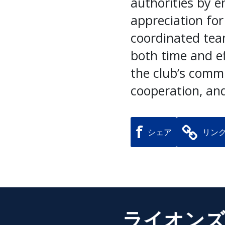
authorities by 
appreciation fo
coordinated tea
both time and ef
the club’s commi
cooperation, and
f
シェア
リン
ライオンズ