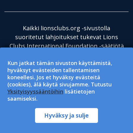
Kaikki lionsclubs.org -sivustolla
suoritetut lahjoitukset tukevat Lions
Clubs International Foundation -säätiötä
(LCIF), joka on verovapaa julkinen
Kun jatkat tämän sivuston käyttämistä,
hyväntekeväisyysjärjestö 501(c)(3). Lions
hyväksyt evästeiden tallentamisen
Clubs International (LCI) on verovapaa
koneellesi. Jos et hyväksy evästeitä
501(c)(4) -järjestö, joka ei ole oikeutettu
(cookies), älä käytä sivujamme. Tutustu
hyväksymään tai pyytämään
Yksityisyyssääntöihin
lisätietojen
saamiseksi.
hyväntekeväisyyslahjoituksia. LCI ja LCIF
noudattavat toiminnassaan
Hyväksy ja sulje
yhdenvertaisuuden periaatetta.