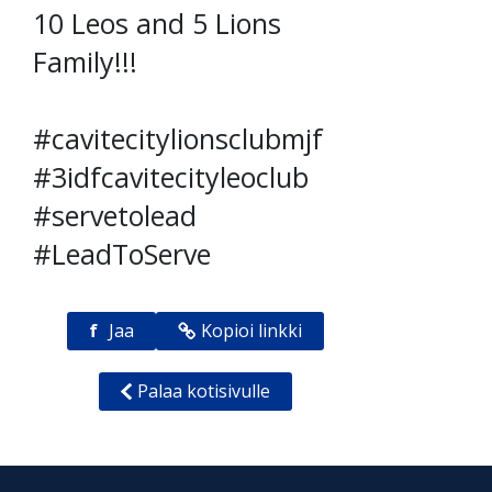
10 Leos and 5 Lions
Family!!!
#cavitecitylionsclubmjf
#3idfcavitecityleoclub
#servetolead
#LeadToServe
f
Jaa
Kopioi linkki
Palaa kotisivulle