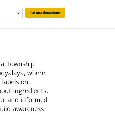
Fai una donazione
la Township
idyalaya, where
 labels on
out ingredients,
ful and informed
uild awareness