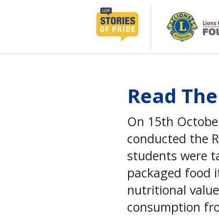
Salta
al
contenuto
Read The
On 15th October
conducted the R
students were t
packaged food i
nutritional valu
consumption fro