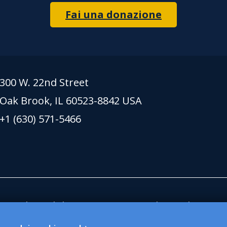
Fai una donazione
300 W. 22nd Street
Oak Brook, IL 60523-8842 USA
+1 (630) 571-5466
te su lionsclubs.org supportano la Fondazione 
zione pubblica no profit 501(c)(3) esentasse. Lio