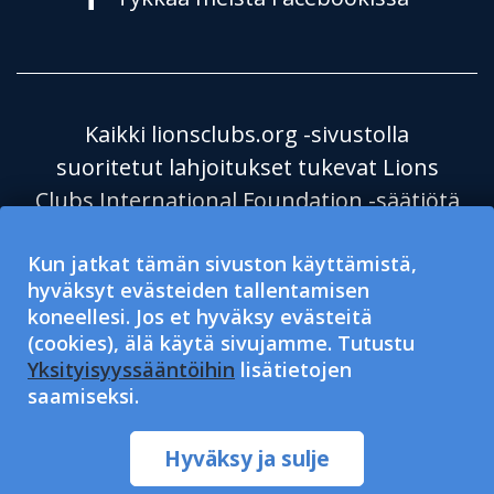
Kaikki lionsclubs.org -sivustolla
suoritetut lahjoitukset tukevat Lions
Clubs International Foundation -säätiötä
(LCIF), joka on verovapaa julkinen
Kun jatkat tämän sivuston käyttämistä,
hyväntekeväisyysjärjestö 501(c)(3). Lions
hyväksyt evästeiden tallentamisen
Clubs International (LCI) on verovapaa
koneellesi. Jos et hyväksy evästeitä
501(c)(4) -järjestö, joka ei ole oikeutettu
(cookies), älä käytä sivujamme. Tutustu
hyväksymään tai pyytämään
Yksityisyyssääntöihin
lisätietojen
saamiseksi.
hyväntekeväisyyslahjoituksia. LCI ja LCIF
noudattavat toiminnassaan
Hyväksy ja sulje
yhdenvertaisuuden periaatetta.