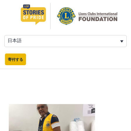
コ
ン
テ
ン
ツ
へ
日本語
ス
キ
ッ
寄付する
プ