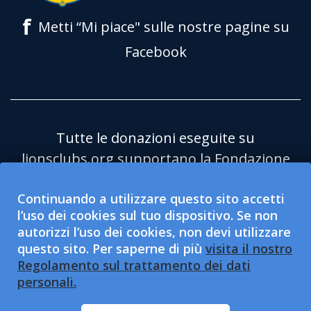
f
Metti “Mi piace" sulle nostre pagine su
Facebook
Tutte le donazioni eseguite su
lionsclubs.org supportano la Fondazione
Lions Clubs International (LCIF) che è
Continuando a utilizzare questo sito accetti
un'organizzazione pubblica no profit
l’uso dei cookies sul tuo dispositivo. Se non
501(c)(3) esentasse. Lions Clubs
autorizzi l’uso dei cookies, non devi utilizzare
International (LCI) è un’organizzazione di
questo sito. Per saperne di più
visita il nostro
servizio sociale 501(c)(4) esentasse e non
Regolamento sul trattamento dei dati
personali.
è qualificata per accettare o sollecitare
delle donazioni caritatevoli. LCI e la LCIF