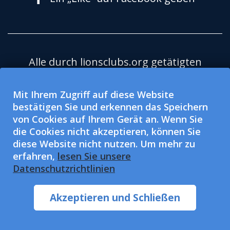
Alle durch lionsclubs.org getätigten
Spenden kommen der Lions Clubs
International Foundation (LCIF) zugute,
Mit Ihrem Zugriff auf diese Website
bestätigen Sie und erkennen das Speichern
eine nach 501(c)(3) steuerbefreite,
von Cookies auf Ihrem Gerät an. Wenn Sie
gemeinnützige Organisation. Lions
die Cookies nicht akzeptieren, können Sie
Clubs International (LCI) ist eine nach
diese Website nicht nutzen. Um mehr zu
501(c)(4) steuerbefreite, gemeinnützige
erfahren,
lesen Sie unsere
Datenschutzrichtlinien
Organisation und darf keine Spenden
annehmen oder erbitten. LCI und LCIF
Akzeptieren und Schließen
bieten Chancengleichheit.