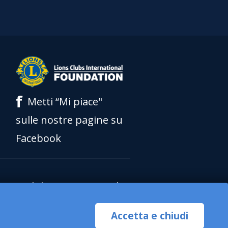
f
Metti “Mi piace"
sulle nostre pagine su
Facebook
Lions Clubs International
ns Clubs International
Accetta e chiudi
alificata per accettare o