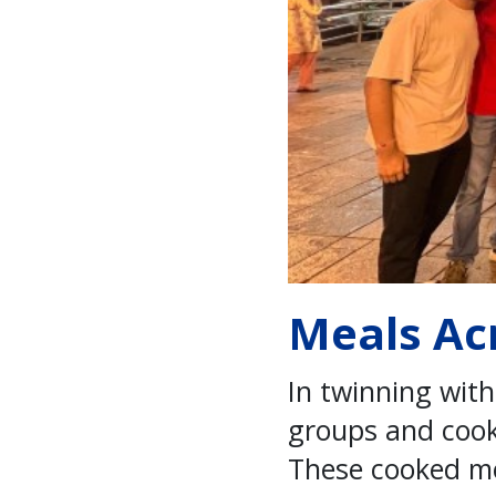
Meals Ac
In twinning wit
groups and cooke
These cooked mea