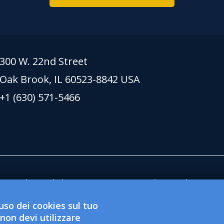
300 W. 22nd Street
Oak Brook, IL 60523-8842 USA
+1 (630) 571-5466
te su lionsclubs.org supportano la Fondazione 
zione pubblica no profit 501(c)(3) esentasse. Lio
uso dei cookies sul tuo
di servizio sociale 501(c)(4) esentasse e non è qu
 non devi utilizzare