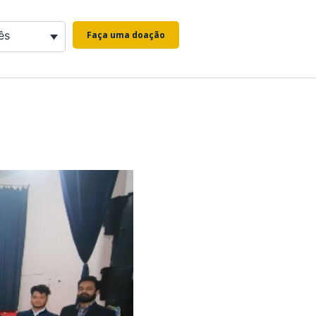
ês
Faça uma doação