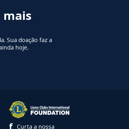
m mais
a. Sua doação faz a
ainda hoje.
f
Curta a nossa