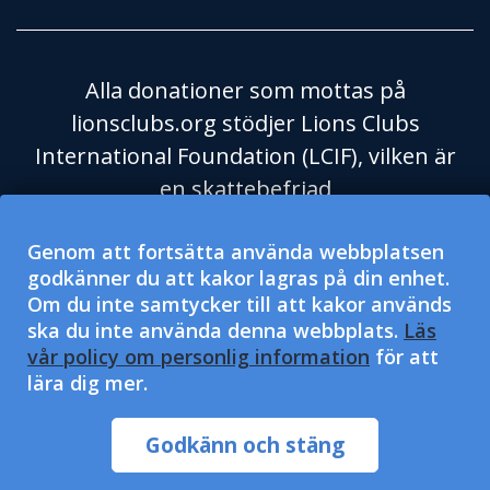
Alla donationer som mottas på
lionsclubs.org stödjer Lions Clubs
International Foundation (LCIF), vilken är
en skattebefriad
välgörenhetsorganisation enligt
Genom att fortsätta använda webbplatsen
Skatteverket i USA och dess regel 501(c)
godkänner du att kakor lagras på din enhet.
(3). Lions Clubs International (LCI) är en
Om du inte samtycker till att kakor används
skattebefriad social hjälporganisation
ska du inte använda denna webbplats.
Läs
enligt Skatteverket i USA och dess regel
vår policy om personlig information
för att
lära dig mer.
501(c)(4) och får inte mottaga eller
efterfråga välgörenhetsdonationer. LCI
Godkänn och stäng
och LCIF är fria från diskriminering.