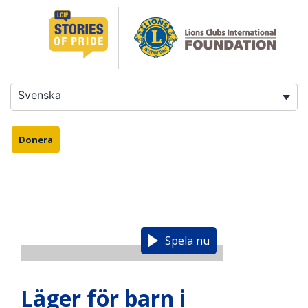
Hoppa
till
innehåll
Svenska
Donera
Spela nu
Läger för barn i