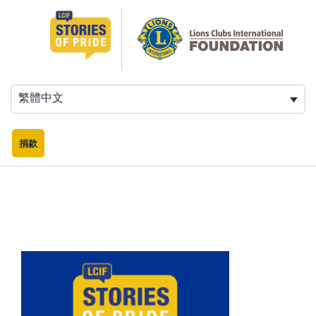
跳
至
主
要
內
容
繁體中文
捐款