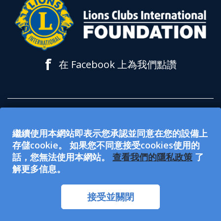
f
在 Facebook 上為我們點讚
所有在 lionsclubs.org 網站上接受的捐款都
繼續使用本網站即表示您承認並同意在您的設備上
用於支持獅子會國際基金會 (LCIF)。該基金
存儲cookie。 如果您不同意接受cookies使用的
會是 501(c)(3) 免稅公眾慈善組織。國際獅子
話，您無法使用本網站。
查看我們的隱私政策
了
解更多信息。
會（LCI）是501(c)(4) 免稅社會福利組織，
不符合資格接受或募集慈善捐款。LCI和
接受並關閉
LCIF是 EEO（公平就業機會）提供者