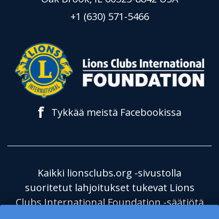
+1 (630) 571-5466
f
Tykkää meistä Facebookissa
Kaikki lionsclubs.org -sivustolla
suoritetut lahjoitukset tukevat Lions
Clubs International Foundation -säätiötä
(LCIF), joka on verovapaa julkinen