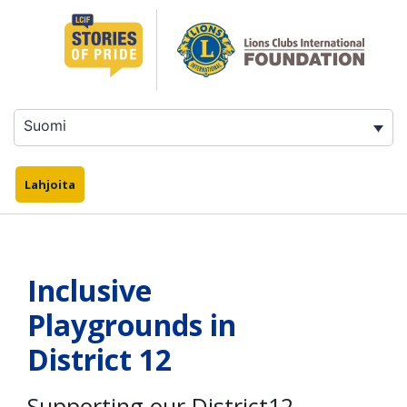
Siirry
sisältöön
Suomi
Lahjoita
Inclusive
Playgrounds in
District 12
Supporting our District12