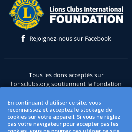
f
Rejoignez-nous sur Facebook
Tous les dons acceptés sur
lionsclubs.org soutiennent la Fondation
du Lions Clubs International (LCIF), qui
est une organisation caritative publique
En continuant d'utiliser ce site, vous
reconnaissez et acceptez le stockage de
501(c)(3) exonérée d'impôt.Le Lions
cookies sur votre appareil. Si vous ne réglez
Clubs International (LCI) est une
pas votre navigateur pour accepter pas les
organisation de protection sociale
cookies, vous ne pourrez pas utiliser ce site.