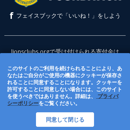
f
フェイスブックで「いいね！」をしよう
lionsclubs.orgで受け付けられる寄付金は
全額、ライオンズクラブ国際財団（LCIF）
このサイトのご利用を続けられることにより、あ
を支援します。LCIFは米国の内国歳入法
なたはご自分がご使用の機器にクッキーが保存さ
501(c)(3)項に定める非課税の慈善団体で
れることに同意することになります。クッキーを
す。ライオンズクラブ国際協会（LCI）
許可することに同意しない場合には、このサイト
は、501(c)(4) 項に定める非課税の社会福祉
を使うべきではありません。詳細は、
プライバ
シーポリシー
をご覧ください。
団体であり、慈善寄付を受け付けたり、寄
付を依頼したりする資格はありません。
同意して閉じる
LCIとLCIFは雇用の機会均等提供団体です。