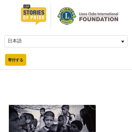
コ
ン
テ
ン
ツ
へ
日本語
ス
キ
ッ
寄付する
プ