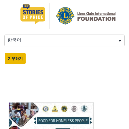
콘
텐
츠
로
바
로
한국어
가
기
기부하기