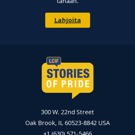
tänään.
Lahjoita
300 W. 22nd Street
Oak Brook, IL 60523-8842 USA
+1 (630) 571-5466