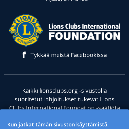
f
Tykkää meistä Facebookissa
Kaikki lionsclubs.org -sivustolla
suoritetut lahjoitukset tukevat Lions
Clubs International Foundation -säätiötä
(LCIF), joka on verovapaa julkinen
Kun jatkat tämän sivuston käyttämistä,
hyväntekeväisyysjärjestö 501(c)(3). Lions