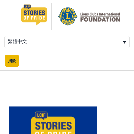
跳
至
主
要
內
容
繁體中文
捐款