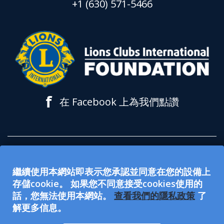
+1 (630) 571-5466
f
在 Facebook 上為我們點讚
所有在 lionsclubs.org 網站上接受的捐款都
繼續使用本網站即表示您承認並同意在您的設備上
用於支持獅子會國際基金會 (LCIF)。該基金
存儲cookie。 如果您不同意接受cookies使用的
會是 501(c)(3) 免稅公眾慈善組織。國際獅子
話，您無法使用本網站。
查看我們的隱私政策
了
解更多信息。
會（LCI）是501(c)(4) 免稅社會福利組織，
不符合資格接受或募集慈善捐款。LCI和