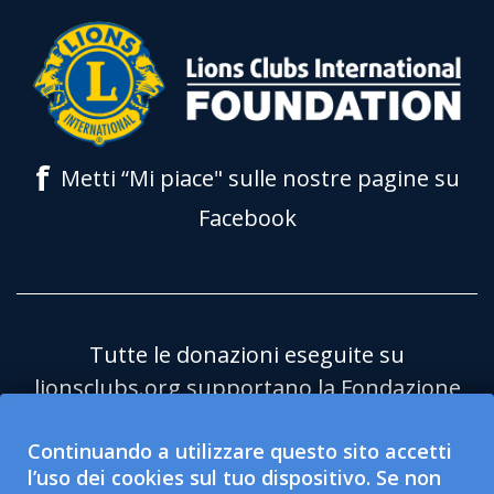
f
Metti “Mi piace" sulle nostre pagine su
Facebook
Tutte le donazioni eseguite su
lionsclubs.org supportano la Fondazione
Lions Clubs International (LCIF) che è
Continuando a utilizzare questo sito accetti
un'organizzazione pubblica no profit
l’uso dei cookies sul tuo dispositivo. Se non
501(c)(3) esentasse. Lions Clubs