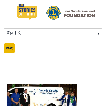
跳
至
内
容
简体中文
捐款