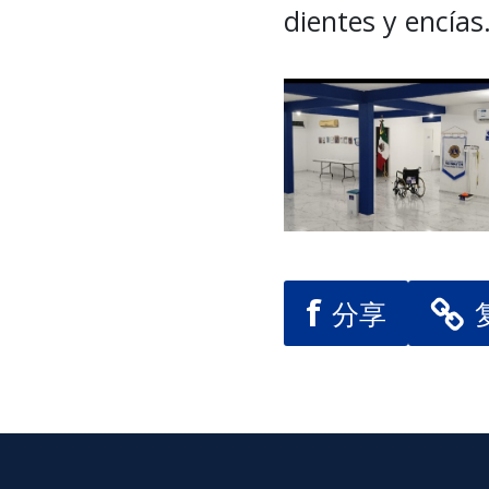
dientes y encías
f
分享