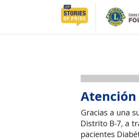
跳
至
内
容
Atención 
Gracias a una s
Distrito B-7, a t
pacientes Diabét