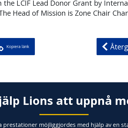
 the LCIF Lead Donor Grant by Internat
The Head of Mission is Zone Chair Cha
Återg
Kopiera länk
jälp Lions att uppnå m
 prestationer möjliggjordes med hjälp av en stab