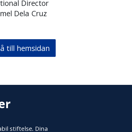
ional Director
rmel Dela Cruz
å till hemsidan
er
il stiftelse. Dina