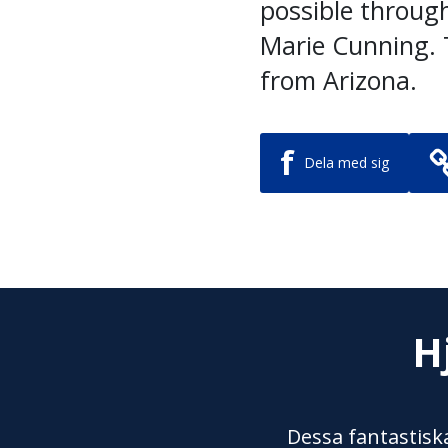
possible through
Marie Cunning. 
from Arizona.
f
Dela med sig
H
Dessa fantastiska