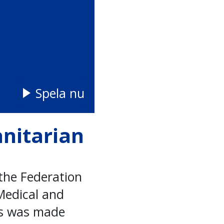
Spela nu
nitarian
the Federation
Medical and
his was made