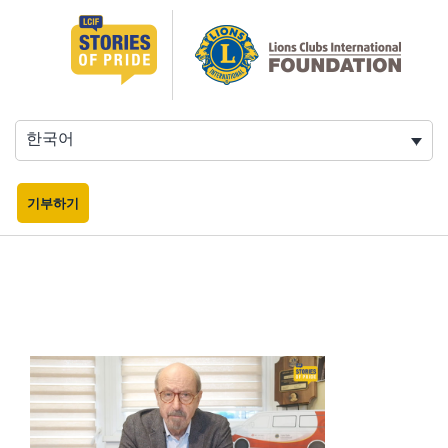
콘
텐
츠
로
바
로
한국어
가
기
기부하기