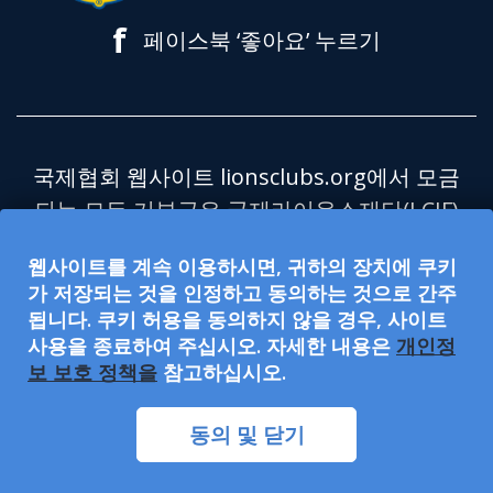
f
페이스북 ‘좋아요’ 누르기
국제협회 웹사이트 lionsclubs.org에서 모금
되는 모든 기부금은 국제라이온스재단(LCIF)
으로 전달되며, LCIF는 미국 연방세법 제501
웹사이트를 계속 이용하시면, 귀하의 장치에 쿠키
조(c)(3)에서 비과세 대상으로 규정하는 공공
가 저장되는 것을 인정하고 동의하는 것으로 간주
자선 단체입니다. 국제라이온스협회(국제협
됩니다. 쿠키 허용을 동의하지 않을 경우, 사이트
회)는 제501조(c)(4)에서 비과세 대상으로 규
사용을 종료하여 주십시오. 자세한 내용은
개인정
보 보호 정책을
참고하십시오.
정하는 사회복지 단체로, 자선 기부를 요청
하거나 수락할 수 없습니다. 국제협회와
동의 및 닫기
LCIF는 균등한 취업 기회를 보장합니다.