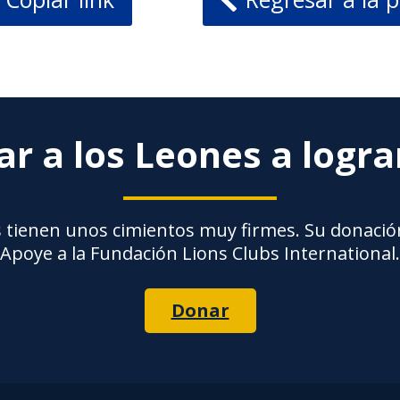
r a los Leones a logr
 tienen unos cimientos muy firmes. Su donación
Apoye a la Fundación Lions Clubs International.
Donar