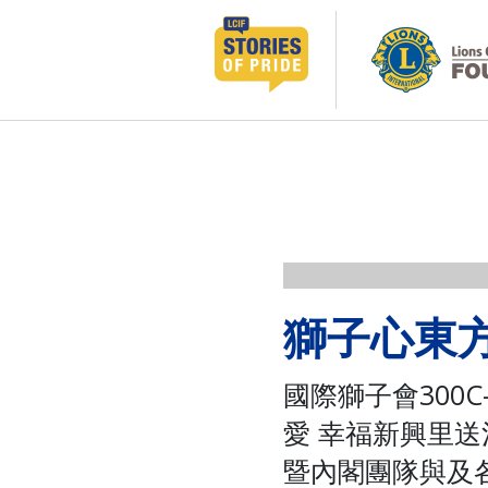
Saltar
al
contenido
獅子心東
國際獅子會300
愛 幸福新興里
暨內閣團隊與及