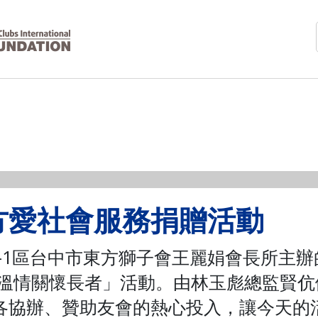
方愛社會服務捐贈活動
C-1區台中市東方獅子會王麗娟會長所主
送溫情關懷長者」活動。由林玉彪總監賢伉
各協辦、贊助友會的熱心投入，讓今天的