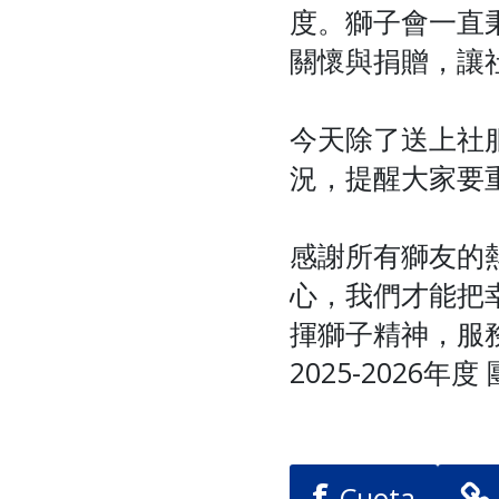
度。獅子會一直
關懷與捐贈，讓
今天除了送上社
況，提醒大家要
感謝所有獅友的
心，我們才能把
揮獅子精神，服
2025-2026年
f
Cuota