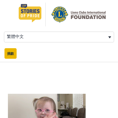
跳
至
主
要
內
容
繁體中文
捐款