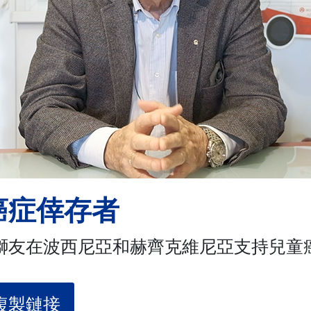
癌症倖存者
獅友在波西尼亞和赫齊克維尼亞支持兒童
複製鏈接