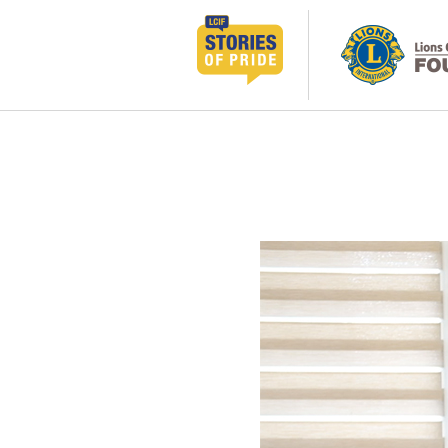
跳
至
主
要
內
容